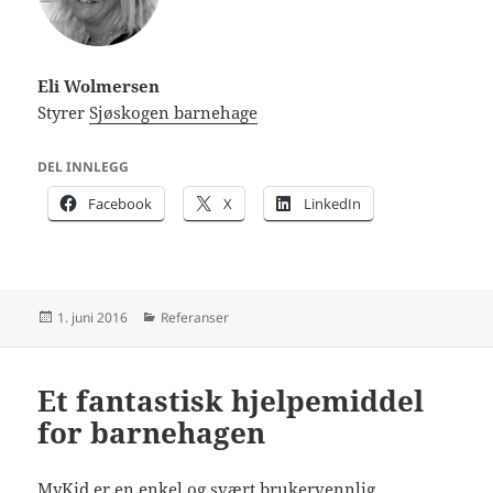
Eli Wolmersen
Styrer
Sjøskogen barnehage
DEL INNLEGG
Facebook
X
LinkedIn
Publisert
Kategorier
1. juni 2016
Referanser
Et fantastisk hjelpemiddel
for barnehagen
MyKid er en enkel og svært brukervennlig