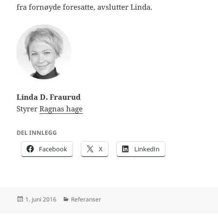
fra fornøyde foresatte, avslutter Linda.
Linda D. Fraurud
Styrer
Ragnas hage
DEL INNLEGG
Facebook
X
LinkedIn
Publisert
Kategorier
1. juni 2016
Referanser