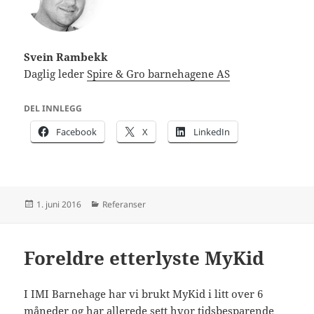
Svein Rambekk
Daglig leder
Spire & Gro barnehagene AS
DEL INNLEGG
Facebook
X
LinkedIn
Publisert
Kategorier
1. juni 2016
Referanser
Foreldre etterlyste MyKid
I IMI Barnehage har vi brukt MyKid i litt over 6
måneder og har allerede sett hvor tidsbesparende