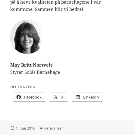
på å heve kvaliteten på barnehagene i vår
kommune. Sammen blir vi bedre!
May Britt Nortveit
Styrer Solås Barnehage
DEL INNLEGG
Facebook
X
LinkedIn
Publisert
Kategorier
1. mai 2016
Referanser