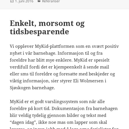
Publisert
Kategorier
1. juni 2016
Referanser
Enkelt, morsomt og
tidsbesparende
Vi opplever MyKid-plattformen som en svært positiv
nyhet i vår barnehage. Informasjon til og fra
foreldre har blitt mye enklere. MyKid er spesielt
verdifull fordi det er kjempeenkelt å sende mail
eller sms til foreldre og foresatte med beskjeder og
viktig informasjon, sier styrer Eli Wolmersen i
Sjøskogen barnehage.
MyKid er et godt varslingssystem som når alle
foreldre på kort tid. Dokumentasjon fra barnehagen
blir veldig tydelig gjennom bilder og tekst med
“dagen idag”, ikke noe mas om lapper som skal