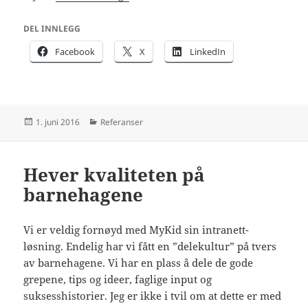
DEL INNLEGG
Facebook
X
LinkedIn
Publisert
Kategorier
1. juni 2016
Referanser
Hever kvaliteten på
barnehagene
Vi er veldig fornøyd med MyKid sin intranett-
løsning. Endelig har vi fått en ”delekultur” på tvers
av barnehagene. Vi har en plass å dele de gode
grepene, tips og ideer, faglige input og
suksesshistorier. Jeg er ikke i tvil om at dette er med