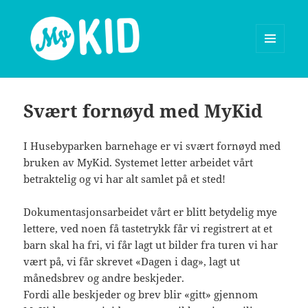
MENY
OG
MyKid blog
WIDGETER
Svært fornøyd med MyKid
I Husebyparken barnehage er vi svært fornøyd med
bruken av MyKid. Systemet letter arbeidet vårt
betraktelig og vi har alt samlet på et sted!
Dokumentasjonsarbeidet vårt er blitt betydelig mye
lettere, ved noen få tastetrykk får vi registrert at et
barn skal ha fri, vi får lagt ut bilder fra turen vi har
vært på, vi får skrevet «Dagen i dag», lagt ut
månedsbrev og andre beskjeder.
Fordi alle beskjeder og brev blir «gitt» gjennom