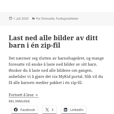
Publisert
Kategorier
1. juli 2020
For foresatte
,
Funksjonaliteter
Last ned alle bilder av ditt
barn i én zip-fil
Det nærmer seg slutten av barnehageåret, og mange
foresatte vil ønske å laste ned bilder av sitt barn.
Ønsker du å laste ned alle bildene om gangen,
anbefaler vi å gjøre det via MyKid portal. Slik vil du
få alle barnets medier pakket i én zip-fil.
Last ned alle bilder av ditt barn i én zip-fil
Fortsett å lese
DEL INNLEGG
Facebook
X
LinkedIn