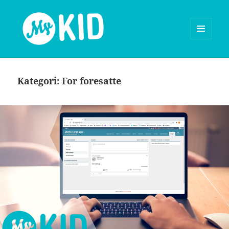
MENY
OG
MyKid blog
WIDGETER
Kategori:
For foresatte