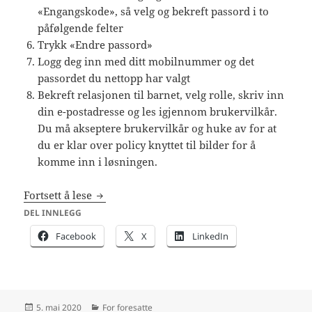
«Engangskode», så velg og bekreft passord i to
påfølgende felter
Trykk «Endre passord»
Logg deg inn med ditt mobilnummer og det
passordet du nettopp har valgt
Bekreft relasjonen til barnet, velg rolle, skriv inn
din e-postadresse og les igjennom brukervilkår.
Du må akseptere brukervilkår og huke av for at
du er klar over policy knyttet til bilder for å
komme inn i løsningen.
Oppstart med MyKid (Foresatte)
Fortsett å lese
DEL INNLEGG
Facebook
X
LinkedIn
Publisert
Kategorier
5. mai 2020
For foresatte