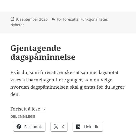
Publisert
Kategorier
9. september 2020
For foresatte
,
Funksjonaliteter
,
Nyheter
Gjentagende
dagspåminnelse
Hvis du, som foresatt, ønsker at samme dagsnotat
vises til barnehagen flere ganger, kan du velge
hvordan dagspåminnelsen skal gjentas før du lagrer
den.
Gjentagende dagspåminnelse
Fortsett å lese
DEL INNLEGG
Facebook
X
LinkedIn