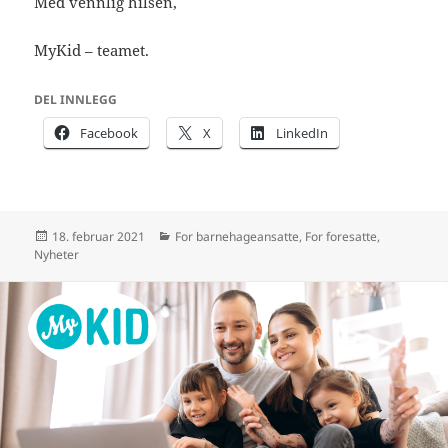
Med vennlig hilsen,
MyKid – teamet.
DEL INNLEGG
Facebook
X
LinkedIn
Publisert
Kategorier
18. februar 2021
For barnehageansatte
,
For foresatte
,
Nyheter