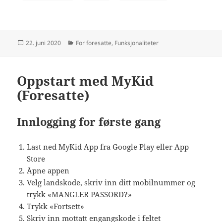
Publisert
Kategorier
22. juni 2020
For foresatte
,
Funksjonaliteter
Oppstart med MyKid
(Foresatte)
Innlogging for første gang
Last ned MyKid App fra Google Play eller App
Store
Åpne appen
Velg landskode, skriv inn ditt mobilnummer og
trykk «MANGLER PASSORD?»
Trykk «Fortsett»
Skriv inn mottatt engangskode i feltet