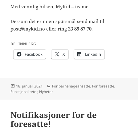
Med vennlig hilsen, MyKid – teamet
Dersom det er noen spørsmål send mail til
post@mykid.no
eller ring
23 89 87 70
.
DEL INNLEGG
Facebook
X
LinkedIn
Publisert
Kategorier
18. januar 2021
For barnehageansatte
,
For foresatte
,
Funksjonaliteter
,
Nyheter
Notifikasjoner for de
foresatte!