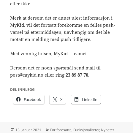
eller ikke.
Merk at dersom det er annet
ulest
informasjon i
MyKid, vil det fortsatt forekomme en felles push-
varsel på ettermiddagen, uavhengig om det ble
motatt en melding med push tidligere.
Med vennlig hilsen, MyKid – teamet
Dersom det er noen spørsmål send mail til
post@mykid.no
eller ring
23 89 87 70
.
DEL INNLEGG
Facebook
X
LinkedIn
Publisert
Kategorier
13. januar 2021
For foresatte
,
Funksjonaliteter
,
Nyheter