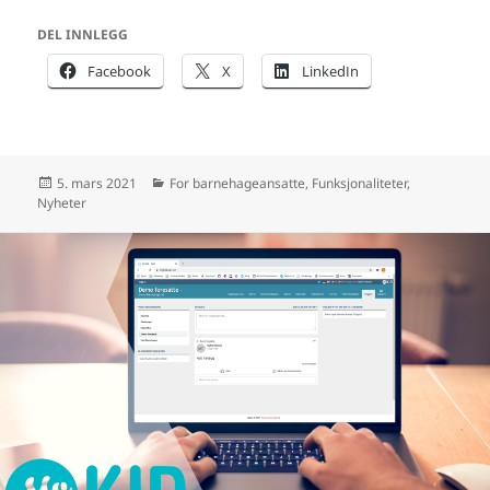
DEL INNLEGG
Facebook
X
LinkedIn
Publisert
Kategorier
5. mars 2021
For barnehageansatte
,
Funksjonaliteter
,
Nyheter