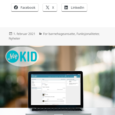
Facebook
X
LinkedIn
Publisert
Kategorier
1. februar 2021
For barnehageansatte
,
Funksjonaliteter
,
Nyheter