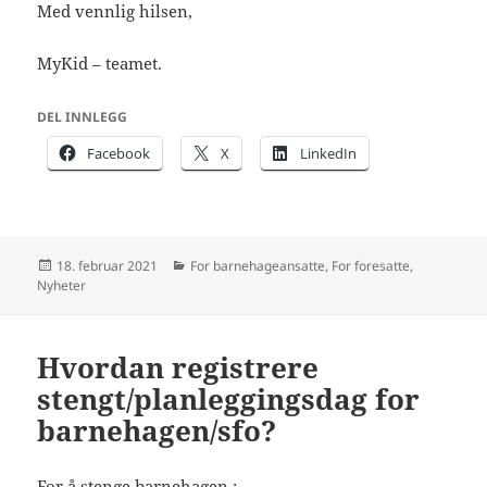
Med vennlig hilsen,
MyKid – teamet.
DEL INNLEGG
Facebook
X
LinkedIn
Publisert
Kategorier
18. februar 2021
For barnehageansatte
,
For foresatte
,
Nyheter
Hvordan registrere
stengt/planleggingsdag for
barnehagen/sfo?
For å stenge barnehagen :