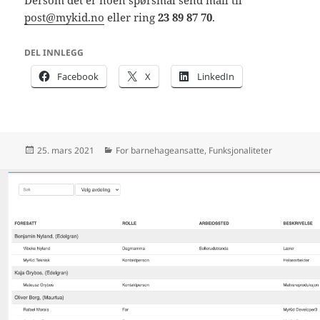
Dersom det er noen spørsmål send mail til
post@mykid.no
eller ring
23 89 87 70
.
DEL INNLEGG
Facebook
X
LinkedIn
Publisert
Kategorier
25. mars 2021
For barnehageansatte
,
Funksjonaliteter