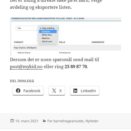
Det er mulig å direkte søke på et barn, velge
avdeling og eksportere listen.
Dersom det er noen spørsmål send mail til
post@mykid.no
eller ring
23 89 87 70
.
DEL INNLEGG
Facebook
X
LinkedIn
Publisert
Kategorier
10. mars 2021
For barnehageansatte
,
Nyheter