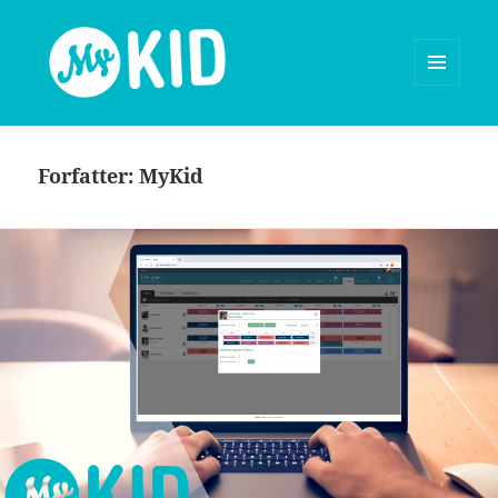
MENY
OG
MyKid blog
WIDGETER
Forfatter:
MyKid