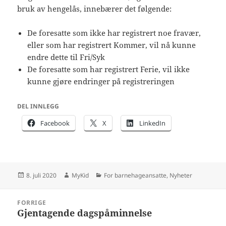
bruk av hengelås, innebærer det følgende:
De foresatte som ikke har registrert noe fravær,
eller som har registrert Kommer, vil nå kunne
endre dette til Fri/Syk
De foresatte som har registrert Ferie, vil ikke
kunne gjøre endringer på registreringen
DEL INNLEGG
Facebook
X
LinkedIn
Publisert
Forfatter
Kategorier
8. juli 2020
MyKid
For barnehageansatte
,
Nyheter
Innleggsnavigasjon
FORRIGE
Gjentagende dagspåminnelse
Forrige
innlegg: